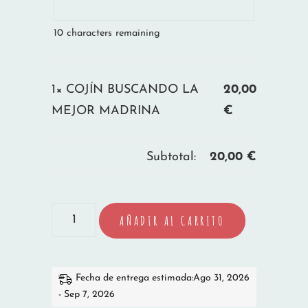
10
characters remaining
1×
COJÍN BUSCANDO LA
20,00
MEJOR MADRINA
€
Subtotal:
20,00
€
COJÍN
AÑADIR AL CARRITO
BUSCANDO
LA
MEJOR
Fecha de entrega estimada:Ago 31, 2026
- Sep 7, 2026
MADRINA