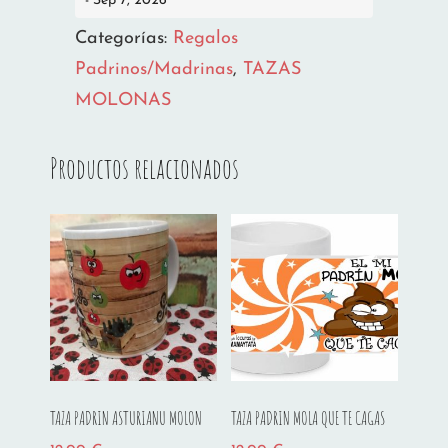
- Sep 7, 2026
GUAY
cantidad
Categorías:
Regalos
Padrinos/Madrinas
,
TAZAS
MOLONAS
Productos relacionados
TAZA PADRIN ASTURIANU MOLON
TAZA PADRIN MOLA QUE TE CAGAS