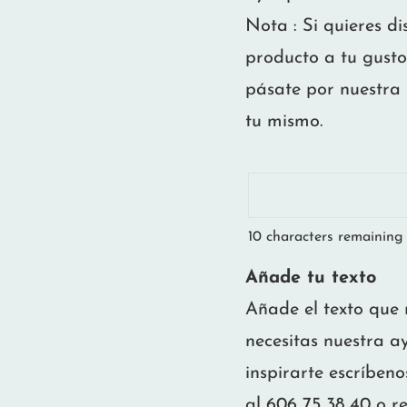
Nota : Si quieres d
producto a tu gusto
pásate por nuestra 
tu mismo.
10
characters remaining
Añade tu texto
Añade el texto que n
necesitas nuestra 
inspirarte escríbe
al 606 75 38 40 o re