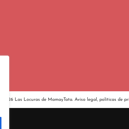
4-2026 Las Locuras de MamayTata.
Aviso legal
, políticas de
pr