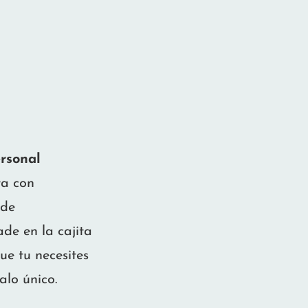
rsonal
ta con
 de
ade en la cajita
ue tu necesites
alo único.