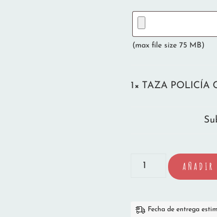
(max file size 75 MB)
1×
TAZA POLICÍA 
Sub
TAZA
AÑADIR 
POLICÍA
CHICA
Fecha de entrega esti
cantidad