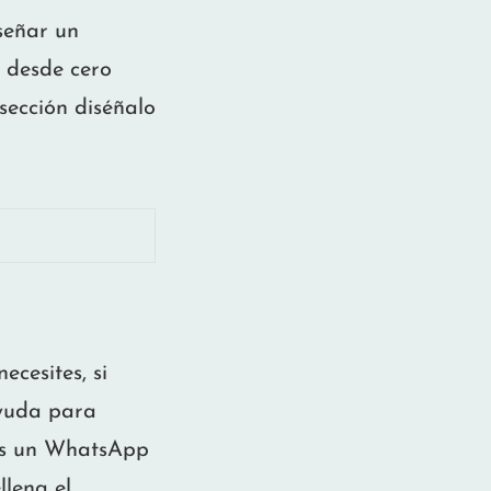
iseñar un
 desde cero
sección diséñalo
ecesites, si
ayuda para
nos un WhatsApp
llena el