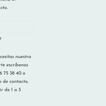
cto.
g
ecesitas nuestra
te escríbenos
 75 38 40 o
o de contacto.
 de 1 a 3