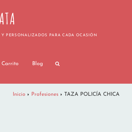
¡Nos vamos de vacaciones para recargar pilas!
de julio serán procesados a partir del 20 de julio,
ATA
Muy pronto volveremos con las pilas cargadas y c
vuestros regalos personalizados.
por seguir formando parte de nuestra pequeña gra
Las Locuras de MamayTata
 Y PERSONALIZADOS PARA CADA OCASIÓN
Carrito
Blog
SEARCH
Inicio
Profesiones
TAZA POLICÍA CHICA