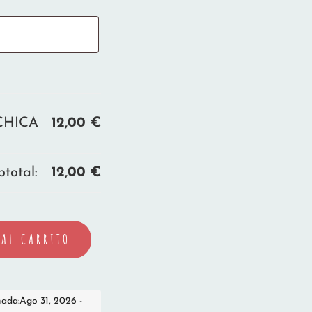
CHICA
12,00
€
total:
12,00
€
AL CARRITO
mada:Ago 31, 2026 -