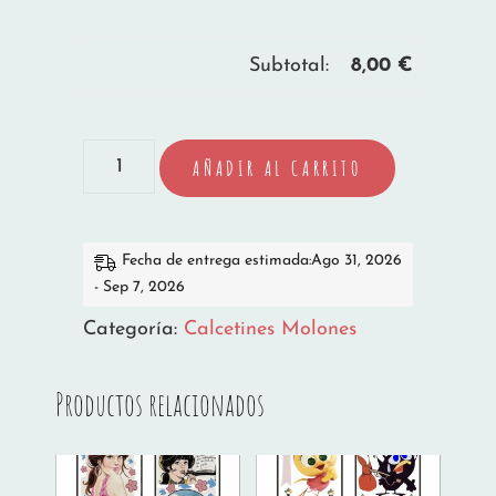
Subtotal:
8,00
€
CALCETINES
AÑADIR AL CARRITO
JACKIE
Y
NUCA
Fecha de entrega estimada:Ago 31, 2026
- Sep 7, 2026
cantidad
Categoría:
Calcetines Molones
Productos relacionados