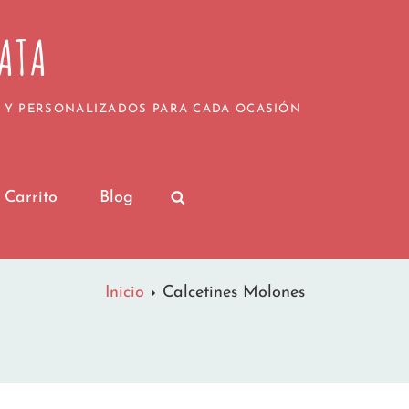
¡Nos vamos de vacaciones para recargar pilas!
de julio serán procesados a partir del 20 de julio,
ATA
Muy pronto volveremos con las pilas cargadas y c
vuestros regalos personalizados.
por seguir formando parte de nuestra pequeña gra
Las Locuras de MamayTata
 Y PERSONALIZADOS PARA CADA OCASIÓN
Carrito
Blog
SEARCH
Inicio
Calcetines Molones