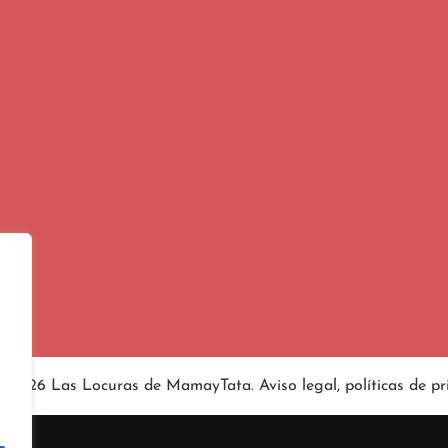
4-2026 Las Locuras de MamayTata.
Aviso legal
, políticas de
pr