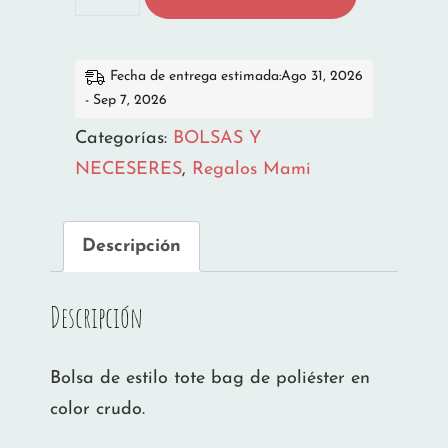
BAG
MAMÁ
TRASGU
Fecha de entrega estimada:Ago 31, 2026
- Sep 7, 2026
cantidad
Categorías:
BOLSAS Y
NECESERES
,
Regalos Mami
Descripción
Descripción
Bolsa de estilo tote bag de poliéster en
color crudo.