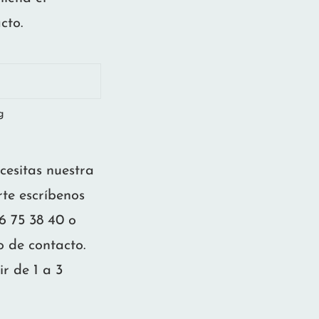
cto.
g
ecesitas nuestra
te escríbenos
 75 38 40 o
o de contacto.
 de 1 a 3