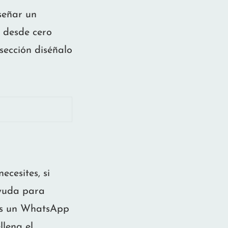
iseñar un
 desde cero
sección diséñalo
ecesites, si
ayuda para
nos un WhatsApp
llena el