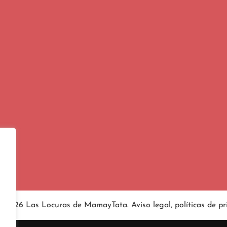
4-2026 Las Locuras de MamayTata.
Aviso legal
, políticas de
pr