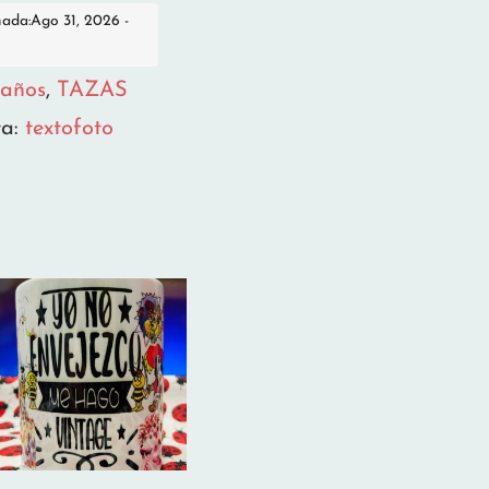
mada:Ago 31, 2026 -
años
,
TAZAS
ta:
textofoto