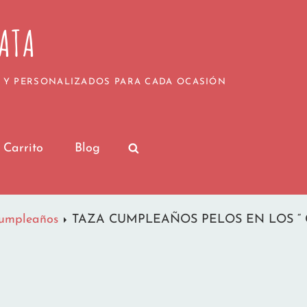
¡Nos vamos de vacaciones para recargar pilas!
de julio serán procesados a partir del 20 de julio,
ATA
Muy pronto volveremos con las pilas cargadas y c
vuestros regalos personalizados.
por seguir formando parte de nuestra pequeña gra
Las Locuras de MamayTata
 Y PERSONALIZADOS PARA CADA OCASIÓN
Carrito
Blog
SEARCH
umpleaños
TAZA CUMPLEAÑOS PELOS EN LOS “