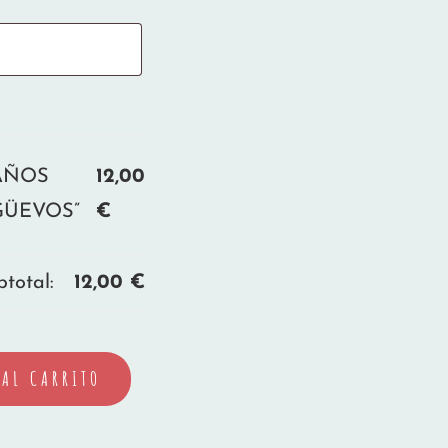
AÑOS
12,00
GÜEVOS”
€
total:
12,00
€
AL CARRITO