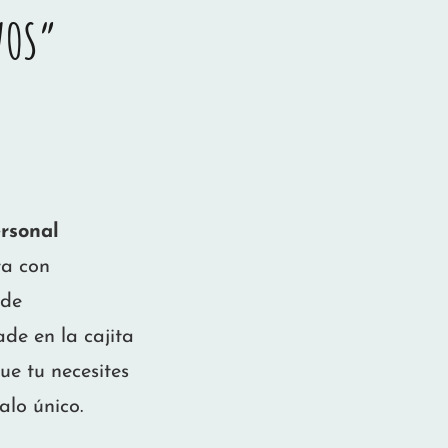
VOS”
rsonal
ta con
 de
ade en la cajita
ue tu necesites
alo único.