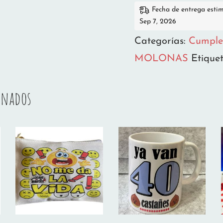
Fecha de entrega esti
EN
Sep 7, 2026
LOS
Categorías:
Cumple
“
MOLONAS
Etique
GÜEVOS”
cantidad
onados