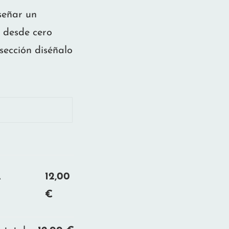
iseñar un
 desde cero
sección diséñalo
A
12,00
€