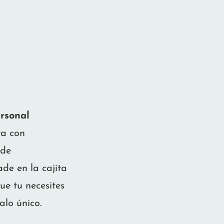
rsonal
ta con
 de
ade en la cajita
ue tu necesites
alo único.