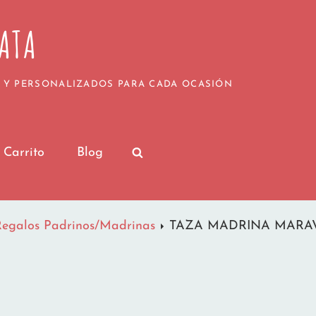
¡Nos vamos de vacaciones para recargar pilas!
de julio serán procesados a partir del 20 de julio,
ATA
Muy pronto volveremos con las pilas cargadas y c
vuestros regalos personalizados.
por seguir formando parte de nuestra pequeña gra
Las Locuras de MamayTata
 Y PERSONALIZADOS PARA CADA OCASIÓN
Carrito
Blog
SEARCH
Regalos Padrinos/Madrinas
TAZA MADRINA MARA