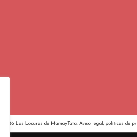
4-2026 Las Locuras de MamayTata.
Aviso legal
, políticas de
pr