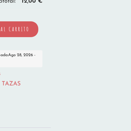
total:
12,00
€
AL CARRITO
mada:Ago 28, 2026 -
s
,
TAZAS