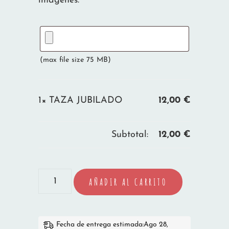
imágenes.
(max file size 75 MB)
1×
TAZA JUBILADO
12,00
€
Subtotal:
12,00
€
TAZA
AÑADIR AL CARRITO
JUBILADO
cantidad
Fecha de entrega estimada:Ago 28,