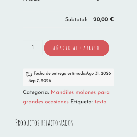
Subtotal:
20,00
€
MANDIL
AÑADIR AL CARRITO
REINA
LES
FABES
Fecha de entrega estimada:Ago 31, 2026
- Sep 7, 2026
cantidad
Categoría:
Mandiles molones para
grandes ocasiones
Etiqueta:
texto
Productos relacionados