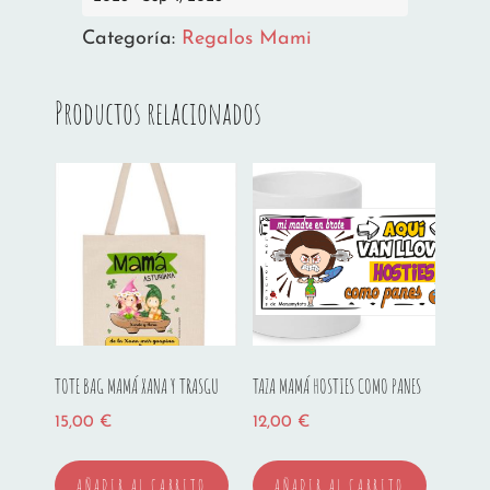
SEPAS
cantidad
Categoría:
Regalos Mami
Productos relacionados
TOTE BAG MAMÁ XANA Y TRASGU
TAZA MAMÁ HOSTIES COMO PANES
15,00
€
12,00
€
AÑADIR AL CARRITO
AÑADIR AL CARRITO