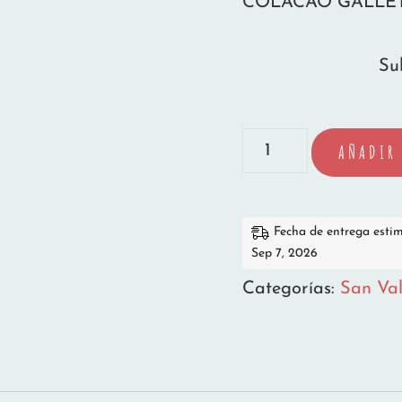
COLACAO GALLE
Su
ALMOHADA
AÑADIR 
VIAJE
COLACAO
Fecha de entrega esti
GALLETAS
Sep 7, 2026
cantidad
Categorías:
San Val