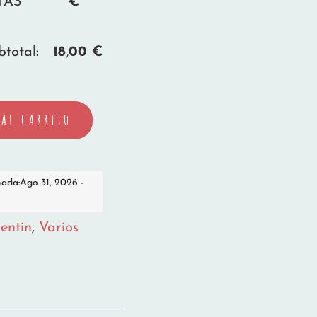
TAS
€
btotal:
18,00
€
AL CARRITO
mada:Ago 31, 2026 -
entin
,
Varios