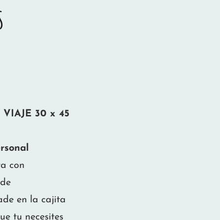
S
IAJE 30 x 45
rsonal
ta con
 de
ade en la cajita
ue tu necesites