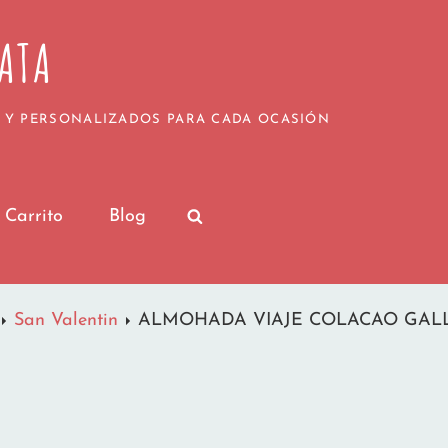
¡Nos vamos de vacaciones para recargar pilas!
de julio serán procesados a partir del 20 de julio,
ATA
Muy pronto volveremos con las pilas cargadas y c
vuestros regalos personalizados.
por seguir formando parte de nuestra pequeña gra
Las Locuras de MamayTata
 Y PERSONALIZADOS PARA CADA OCASIÓN
Carrito
Blog
SEARCH
San Valentin
ALMOHADA VIAJE COLACAO GAL