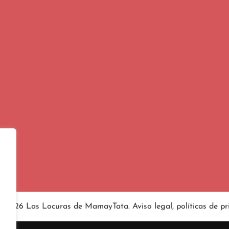
4-2026 Las Locuras de MamayTata.
Aviso legal
, políticas de
pr